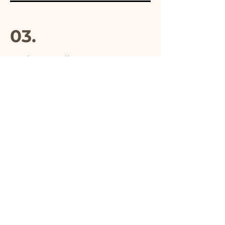
03.
Hecho en Italia
04.
Hecho a mano
05.
Producto único