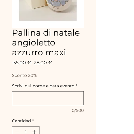
Pallina di natale
angioletto
azzurro maxi
Precio
Precio
 35,00 € 
28,00 €
de
oferta
Sconto 20%
Scrivi qui nome e data evento
*
0/500
Cantidad
*