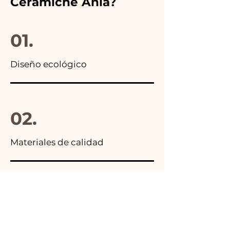
Ceramiche Ania?
encontrarás la foto del
paquete final.
01.
Diseño ecológico
02.
Materiales de calidad
03.
Hecho en Italia