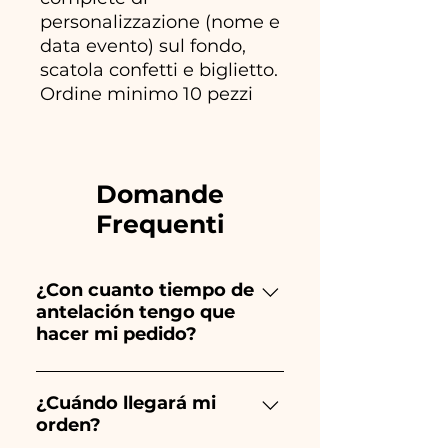
personalizzazione (nome e
data evento) sul fondo,
scatola confetti e biglietto.
Ordine minimo 10 pezzi
Domande
Frequenti
¿Con cuanto tiempo de
antelación tengo que
hacer mi pedido?
Ceramiche Ania crea y pinta
totalmente a mano, ¡por lo que
¿Cuándo llegará mi
orden?
su creación lleva mucho