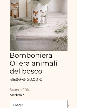
Bomboniera
Oliera animali
del bosco
Precio
Precio
 25,00 € 
20,00 €
de
oferta
Sconto 20%
Medida
*