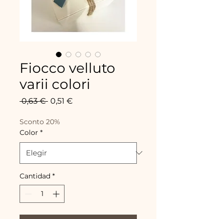
Fiocco velluto
varii colori
Precio
Precio
 0,63 € 
0,51 €
de
oferta
Sconto 20%
Color
*
Cantidad
*