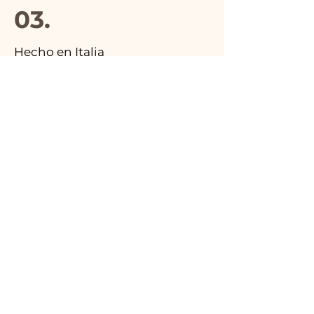
03.
Hecho en Italia
04.
Hecho a mano
05.
Producto único