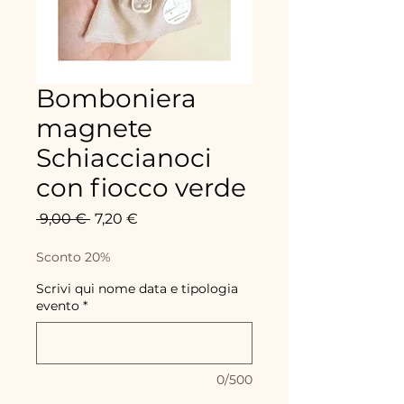
Bomboniera
magnete
Schiaccianoci
con fiocco verde
Precio
Precio
 9,00 € 
7,20 €
de
oferta
Sconto 20%
Scrivi qui nome data e tipologia
evento
*
0/500