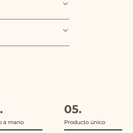
ropea durante el transporte
eponemos inmediatamente!
gido, además en todos los
.
05.
o a mano
Producto único