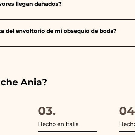
avores llegan dañados?
a será de color blanco. - Para Graduación, será Rojo
ector y sabemos cuidar tus pedidos pero si algo se est
ulo averiado por WhatsApp a nuestro número y ¡te lo r
nta del envoltorio de mi obsequio de boda?
es de las cintas con los colores del detalle de boda ele
s encontrarás la foto del paquete final.
iche Ania?
03.
04
Hecho en Italia
Hech