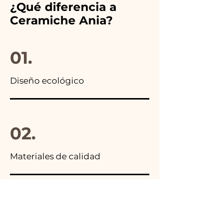
¿Qué diferencia a
anuncios de nuestros artículos
Ceramiche Ania?
encontrarás la foto del
paquete final.
01.
Diseño ecológico
02.
Materiales de calidad
03.