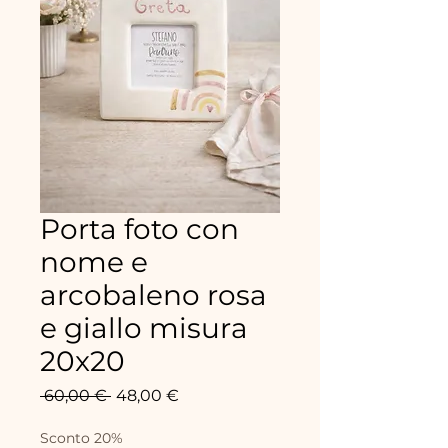
Porta foto con
nome e
arcobaleno rosa
e giallo misura
20x20
Precio
Precio
 60,00 € 
48,00 €
de
oferta
Sconto 20%