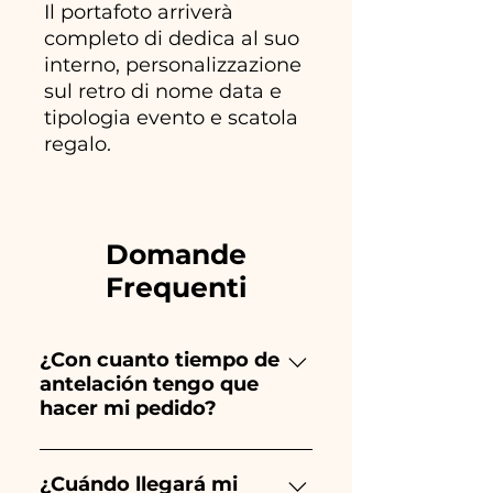
Il portafoto arriverà
completo di dedica al suo
interno, personalizzazione
sul retro di nome data e
tipologia evento e scatola
regalo.
Domande
Frequenti
¿Con cuanto tiempo de
antelación tengo que
hacer mi pedido?
Ceramiche Ania crea y pinta
totalmente a mano, ¡por lo que
¿Cuándo llegará mi