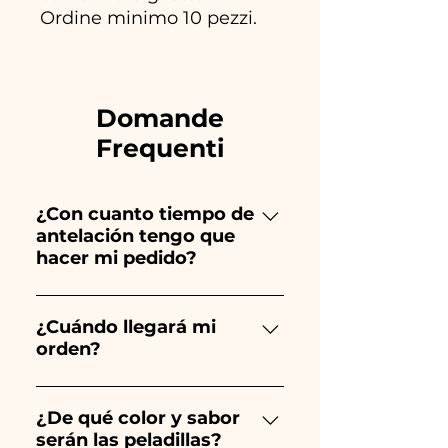
Ordine minimo 10 pezzi.
Domande
Frequenti
¿Con cuanto tiempo de
antelación tengo que
hacer mi pedido?
Ceramiche Ania crea y pinta
totalmente a mano, ¡por lo que
¿Cuándo llegará mi
orden?
su creación lleva mucho
tiempo! El tiempo depende
Se garantiza la recepción del
del tipo de artículo y cantidad,
pedido 10/15 días antes del
¿De qué color y sabor
por lo que siempre
serán las peladillas?
evento.
recomendamos realizar tu