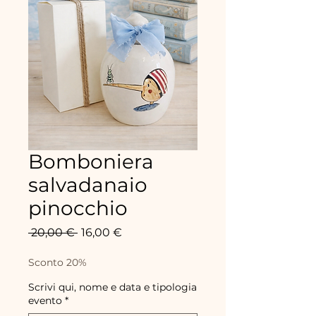
Bomboniera
salvadanaio
pinocchio
Precio
Precio
 20,00 € 
16,00 €
de
oferta
Sconto 20%
Scrivi qui, nome e data e tipologia
evento
*