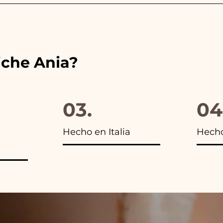
es de las cintas con los colores del detalle de boda ele
s encontrarás la foto del paquete final.
iche Ania?
03.
04
Hecho en Italia
Hech