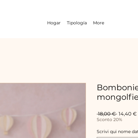
Hogar
Tipología
More
Bombonier
mongolfier
Precio
 18,00 € 
14,40 €
Sconto 20%
Scrivi qui nome da