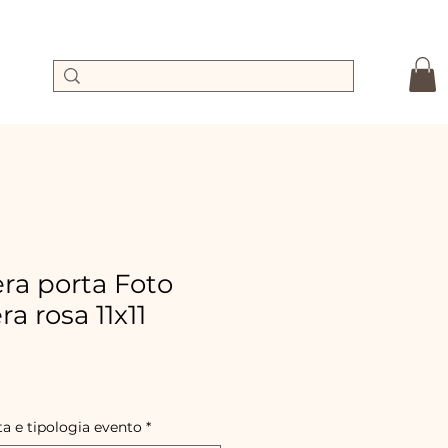
a porta Foto
a rosa 11x11
Precio
de
oferta
ta e tipologia evento
*