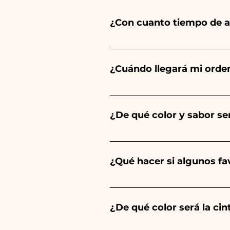
¿Con cuanto tiempo de a
Ceramiche Ania crea y pinta 
del tipo de artículo y cantid
¿Cuándo llegará mi orde
tu evento es antes de los hor
Se garantiza la recepción del
¿De qué color y sabor ser
El sabor de las peladillas sie
un niño, será de color azul cl
¿Qué hacer si algunos f
Comunión, Confirmación y Bod
Llevamos muchos años en el s
envíanos un vídeo del artíc
¿De qué color será la ci