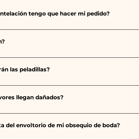
ntelación tengo que hacer mi pedido?
totalmente a mano, ¡por lo que su creación lleva much
ad, por lo que siempre recomendamos realizar tu pedido 1
n?
arios indicados, ¡contáctanos para solicitar información 
 pedido 10/15 días antes del evento.
án las peladillas?
mpre será almendrado, el color varía según el tipo de even
aro. - Para el nacimiento de una niña, será rosa. - Para B
avores llegan dañados?
a será de color blanco. - Para Graduación, será Rojo
ector y sabemos cuidar tus pedidos pero si algo se est
ulo averiado por WhatsApp a nuestro número y ¡te lo r
nta del envoltorio de mi obsequio de boda?