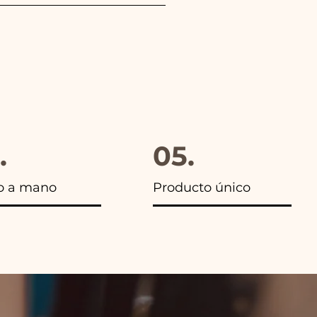
gido, además en todos los
.
05.
o a mano
Producto único