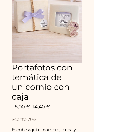
Portafotos con
temática de
unicornio con
caja
Precio
Precio
 18,00 € 
14,40 €
de
oferta
Sconto 20%
Escribe aquí el nombre, fecha y