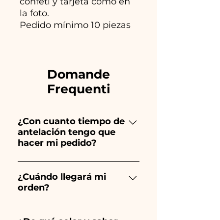
confeti y tarjeta como en
la foto.
Pedido mínimo 10 piezas
Domande
Frequenti
¿Con cuanto tiempo de
antelación tengo que
hacer mi pedido?
Ceramiche Ania crea y pinta
totalmente a mano, ¡por lo que
¿Cuándo llegará mi
orden?
su creación lleva mucho
tiempo! El tiempo depende
Se garantiza la recepción del
del tipo de artículo y cantidad,