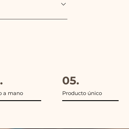
gido, además en todos los
.
05.
o a mano
Producto único