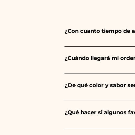
¿Con cuanto tiempo de a
Ceramiche Ania crea y pinta 
del tipo de artículo y cantid
¿Cuándo llegará mi orde
tu evento es antes de los hor
Se garantiza la recepción del
¿De qué color y sabor ser
El sabor de las peladillas sie
un niño, será de color azul cl
¿Qué hacer si algunos f
Comunión, Confirmación y Bod
Llevamos muchos años en el s
envíanos un vídeo del artíc