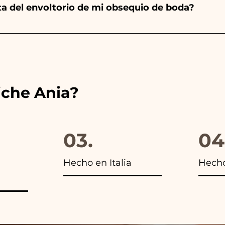
nta del envoltorio de mi obsequio de boda?
es de las cintas con los colores del detalle de boda ele
s encontrarás la foto del paquete final.
iche Ania?
03.
04
Hecho en Italia
Hech