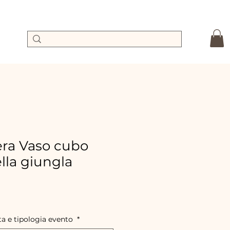
ra Vaso cubo
lla giungla
Precio
de
oferta
ta e tipologia evento
*