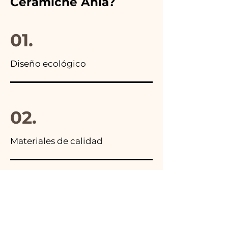
Ceramiche Ania?
encontrarás la foto del
paquete final.
01.
Diseño ecológico
02.
Materiales de calidad
03.
Hecho en Italia