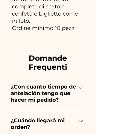
complete di scatola
confetti e biglietto come
in foto.
Ordine minimo 10 pezzi
Domande
Frequenti
¿Con cuanto tiempo de
antelación tengo que
hacer mi pedido?
Ceramiche Ania crea y pinta
totalmente a mano, ¡por lo que
¿Cuándo llegará mi
orden?
su creación lleva mucho