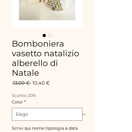
Bomboniera
vasetto natalizio
alberello di
Natale
Precio
Precio
 13,00 € 
10,40 €
de
oferta
Sconto 20%
Color
*
Scrivi qui nome tipologia e data