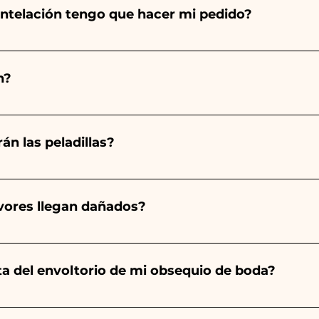
ntelación tengo que hacer mi pedido?
totalmente a mano, ¡por lo que su creación lleva much
ad, por lo que siempre recomendamos realizar tu pedido 1
n?
arios indicados, ¡contáctanos para solicitar información 
 pedido 10/15 días antes del evento.
án las peladillas?
mpre será almendrado, el color varía según el tipo de even
aro. - Para el nacimiento de una niña, será rosa. - Para B
avores llegan dañados?
a será de color blanco. - Para Graduación, será Rojo
ector y sabemos cuidar tus pedidos pero si algo se est
ulo averiado por WhatsApp a nuestro número y ¡te lo r
nta del envoltorio de mi obsequio de boda?
es de las cintas con los colores del detalle de boda ele