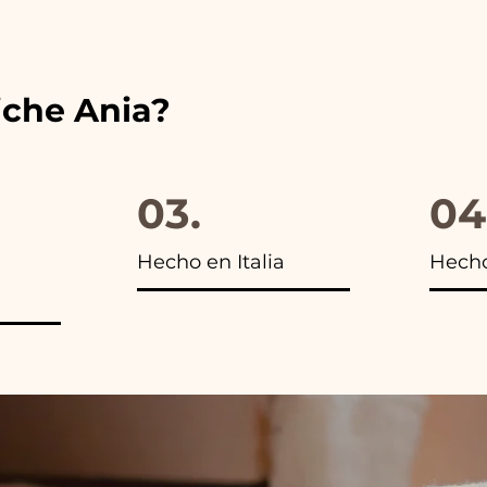
s encontrarás la foto del paquete final.
iche Ania?
03.
04
Hecho en Italia
Hech