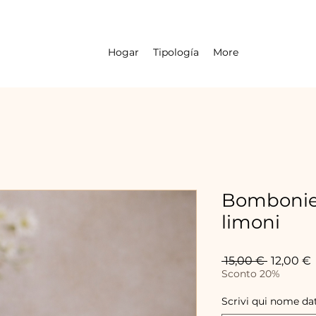
Hogar
Tipología
More
Bombonier
limoni
Precio
 15,00 € 
12,00 €
Sconto 20%
o
Scrivi qui nome da