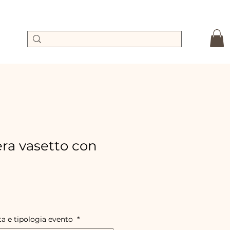
a vasetto con
Precio
de
ferta
ta e tipologia evento
*