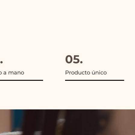
.
05.
o a mano
Producto único