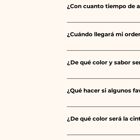
¿Con cuanto tiempo de a
Ceramiche Ania crea y pinta 
del tipo de artículo y cantid
¿Cuándo llegará mi orde
tu evento es antes de los hor
Se garantiza la recepción del
¿De qué color y sabor ser
El sabor de las peladillas sie
un niño, será de color azul cl
¿Qué hacer si algunos f
Comunión, Confirmación y Bod
Llevamos muchos años en el s
envíanos un vídeo del artíc
¿De qué color será la ci
Siempre combinamos los color