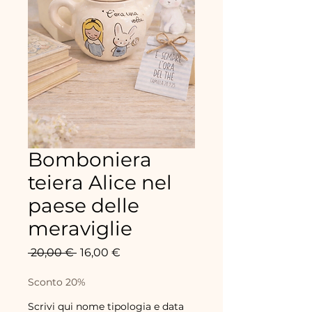
Bomboniera
teiera Alice nel
paese delle
meraviglie
Precio
Precio
 20,00 € 
16,00 €
de
oferta
Sconto 20%
Scrivi qui nome tipologia e data