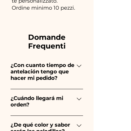
tè personalizzato.
Ordine minimo 10 pezzi.
Domande
Frequenti
¿Con cuanto tiempo de
antelación tengo que
hacer mi pedido?
Ceramiche Ania crea y pinta
totalmente a mano, ¡por lo que
¿Cuándo llegará mi
orden?
su creación lleva mucho
tiempo! El tiempo depende
Se garantiza la recepción del
del tipo de artículo y cantidad,
pedido 10/15 días antes del
¿De qué color y sabor
por lo que siempre