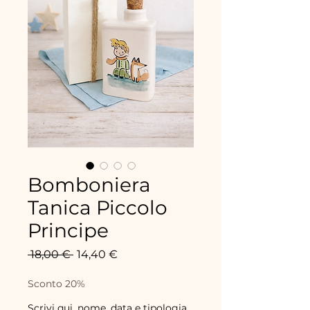
Bomboniera
Tanica Piccolo
Principe
Precio
Precio
 18,00 € 
14,40 €
de
oferta
Sconto 20%
Scrivi qui, nome, data e tipologia