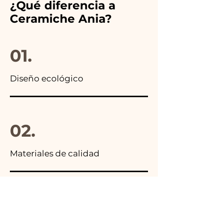
¿Qué diferencia a
anuncios de nuestros artículos
Ceramiche Ania?
encontrarás la foto del
paquete final.
01.
Diseño ecológico
02.
Materiales de calidad
03.