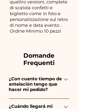
quattro versioni, complete
di scatola confetti e
biglietto come in foto e
personalizzazione sul retro
di nome e data evento .
Ordine Minimo 10 pezzi
Domande
Frequenti
¿Con cuanto tiempo de
antelación tengo que
hacer mi pedido?
Ceramiche Ania crea y pinta
totalmente a mano, ¡por lo que
¿Cuándo llegará mi