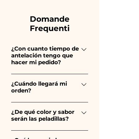
Domande
Frequenti
¿Con cuanto tiempo de
antelación tengo que
hacer mi pedido?
Ceramiche Ania crea y pinta
totalmente a mano, ¡por lo que
¿Cuándo llegará mi
orden?
su creación lleva mucho
tiempo! El tiempo depende
Se garantiza la recepción del
del tipo de artículo y cantidad,
pedido 10/15 días antes del
¿De qué color y sabor
por lo que siempre
serán las peladillas?
evento.
recomendamos realizar tu
pedido 1/2 mes antes de tu
El sabor de las peladillas
evento. Si tu evento es antes