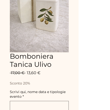
Bomboniera
Tanica Ulivo
Precio
Precio
 17,00 € 
13,60 €
de
oferta
Sconto 20%
Scrivi qui, nome data e tipologie
evento
*