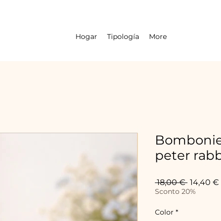
Hogar
Tipología
More
Bombonier
peter rabb
Precio
 18,00 € 
14,40 €
Sconto 20%
Color
*