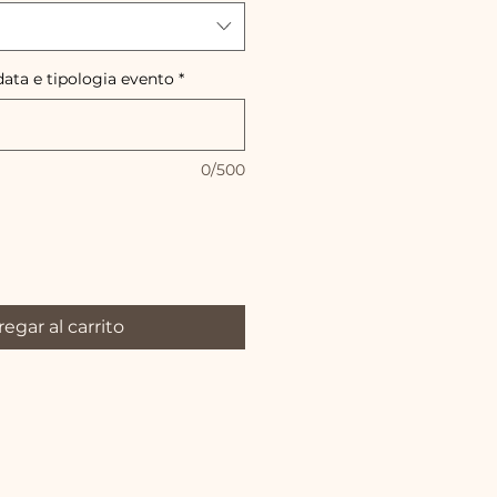
data e tipologia evento
*
0/500
egar al carrito