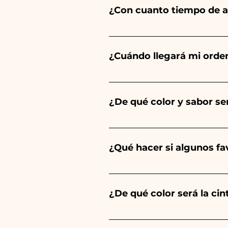
¿Con cuanto tiempo de a
Ceramiche Ania crea y pinta 
del tipo de artículo y cantid
¿Cuándo llegará mi orde
tu evento es antes de los hor
Se garantiza la recepción del
¿De qué color y sabor ser
El sabor de las peladillas sie
un niño, será de color azul cl
¿Qué hacer si algunos f
Comunión, Confirmación y Bod
Llevamos muchos años en el s
envíanos un vídeo del artíc
¿De qué color será la ci
Siempre combinamos los color