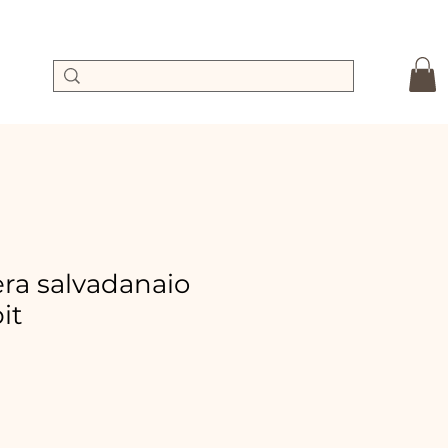
a salvadanaio
it
Precio
de
oferta