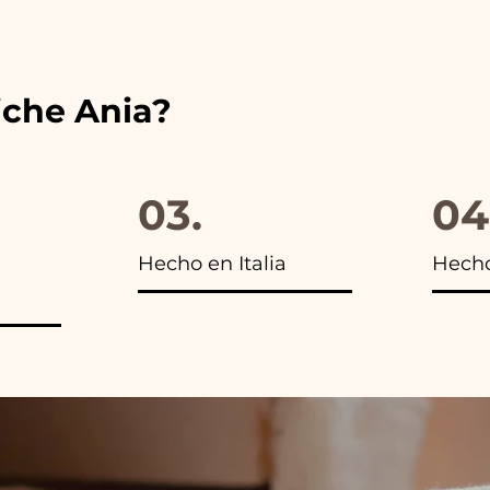
s encontrarás la foto del paquete final.
iche Ania?
03.
04
Hecho en Italia
Hech