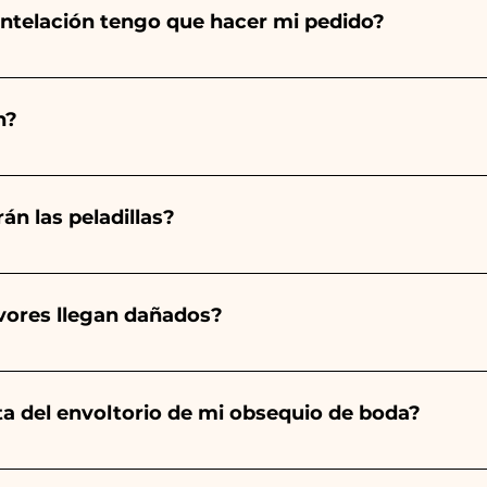
ntelación tengo que hacer mi pedido?
totalmente a mano, ¡por lo que su creación lleva much
ad, por lo que siempre recomendamos realizar tu pedido 1
n?
arios indicados, ¡contáctanos para solicitar información 
 pedido 10/15 días antes del evento.
án las peladillas?
mpre será almendrado, el color varía según el tipo de even
aro. - Para el nacimiento de una niña, será rosa. - Para B
avores llegan dañados?
a será de color blanco. - Para Graduación, será Rojo
ector y sabemos cuidar tus pedidos pero si algo se est
ulo averiado por WhatsApp a nuestro número y ¡te lo r
nta del envoltorio de mi obsequio de boda?
es de las cintas con los colores del detalle de boda ele