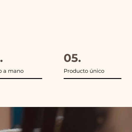
.
05.
o a mano
Producto único