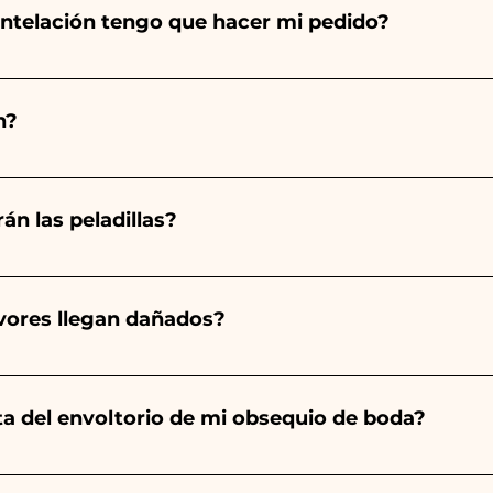
ntelación tengo que hacer mi pedido?
totalmente a mano, ¡por lo que su creación lleva much
ad, por lo que siempre recomendamos realizar tu pedido 1
n?
arios indicados, ¡contáctanos para solicitar información 
 pedido 10/15 días antes del evento.
án las peladillas?
mpre será almendrado, el color varía según el tipo de even
aro. - Para el nacimiento de una niña, será rosa. - Para B
avores llegan dañados?
a será de color blanco. - Para Graduación, será Rojo
ector y sabemos cuidar tus pedidos pero si algo se est
ulo averiado por WhatsApp a nuestro número y ¡te lo r
nta del envoltorio de mi obsequio de boda?
es de las cintas con los colores del detalle de boda ele