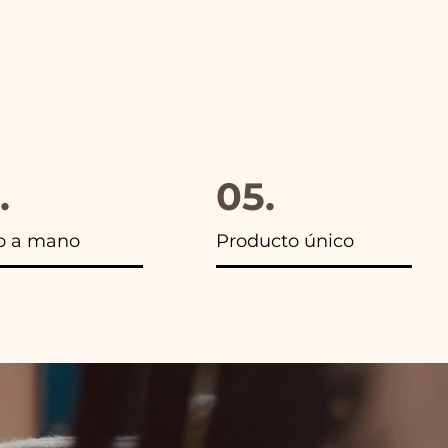
.
05.
o a mano
Producto único