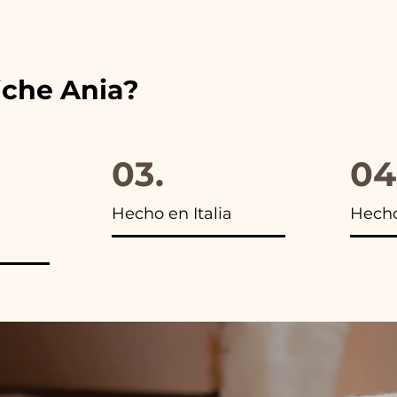
s encontrarás la foto del paquete final.
iche Ania?
03.
04
Hecho en Italia
Hech