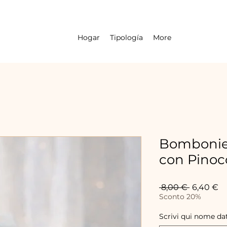
Hogar
Tipología
More
Bombonier
con Pino
Precio
Pr
 8,00 € 
6,40 €
d
Sconto 20%
of
Scrivi qui nome dat