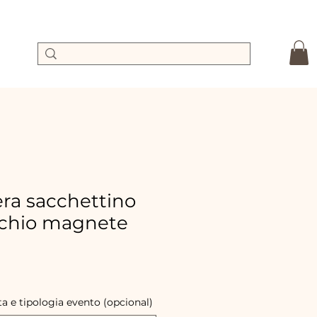
a sacchettino
cchio magnete
ecio
e
erta
a e tipologia evento (opcional)