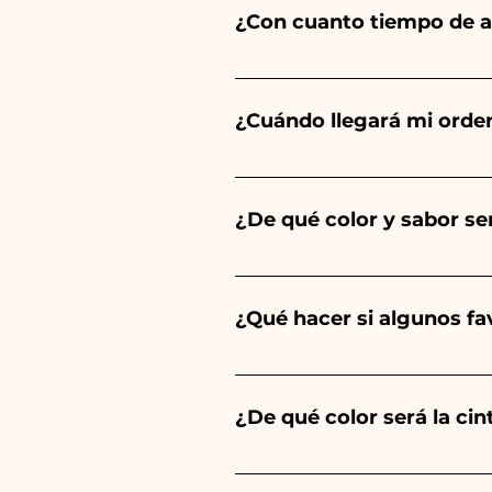
¿Con cuanto tiempo de a
Ceramiche Ania crea y pinta 
del tipo de artículo y cantid
¿Cuándo llegará mi orde
tu evento es antes de los hor
Se garantiza la recepción del
¿De qué color y sabor ser
El sabor de las peladillas sie
un niño, será de color azul cl
¿Qué hacer si algunos f
Comunión, Confirmación y Bod
Llevamos muchos años en el s
envíanos un vídeo del artíc
¿De qué color será la ci
Siempre combinamos los color