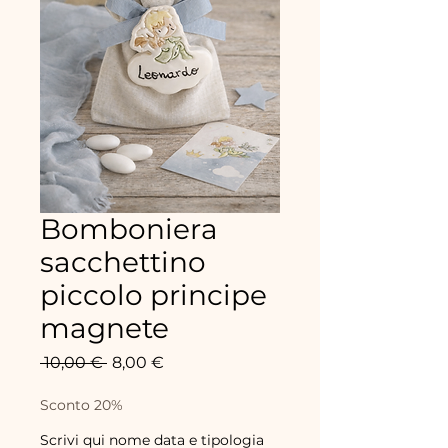
Bomboniera
sacchettino
piccolo principe
magnete
Precio
Precio
 10,00 € 
8,00 €
de
oferta
Sconto 20%
Scrivi qui nome data e tipologia