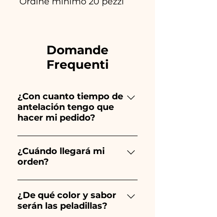
Ordine minimo 20 pezzi
Domande
Frequenti
¿Con cuanto tiempo de
antelación tengo que
hacer mi pedido?
Ceramiche Ania crea y pinta
totalmente a mano, ¡por lo que
¿Cuándo llegará mi
orden?
su creación lleva mucho
tiempo! El tiempo depende
Se garantiza la recepción del
del tipo de artículo y cantidad,
pedido 10/15 días antes del
¿De qué color y sabor
por lo que siempre
serán las peladillas?
evento.
recomendamos realizar tu