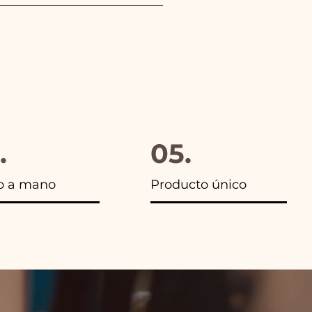
gido, además en todos los
.
05.
o a mano
Producto único