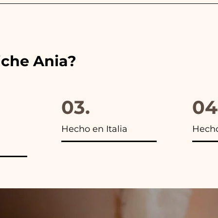
es de las cintas con los colores del detalle de boda ele
s encontrarás la foto del paquete final.
iche Ania?
03.
04
Hecho en Italia
Hech