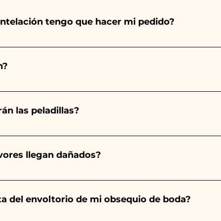
ntelación tengo que hacer mi pedido?
totalmente a mano, ¡por lo que su creación lleva much
ad, por lo que siempre recomendamos realizar tu pedido 1
n?
arios indicados, ¡contáctanos para solicitar información 
 pedido 10/15 días antes del evento.
án las peladillas?
mpre será almendrado, el color varía según el tipo de even
aro. - Para el nacimiento de una niña, será rosa. - Para B
avores llegan dañados?
a será de color blanco. - Para Graduación, será Rojo
ector y sabemos cuidar tus pedidos pero si algo se est
ulo averiado por WhatsApp a nuestro número y ¡te lo r
nta del envoltorio de mi obsequio de boda?