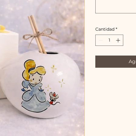
Cantidad
*
Agr