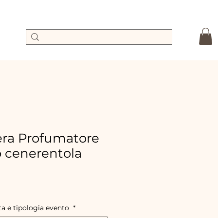
ra Profumatore
o cenerentola
Precio
de
oferta
ta e tipologia evento
*