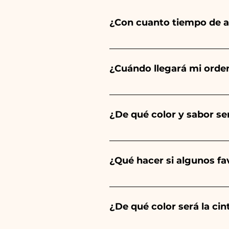
¿Con cuanto tiempo de a
Ceramiche Ania crea y pinta 
del tipo de artículo y cantid
¿Cuándo llegará mi orde
tu evento es antes de los hor
Se garantiza la recepción del
¿De qué color y sabor ser
El sabor de las peladillas sie
un niño, será de color azul cl
¿Qué hacer si algunos f
Comunión, Confirmación y Bod
Llevamos muchos años en el s
envíanos un vídeo del artíc
¿De qué color será la ci