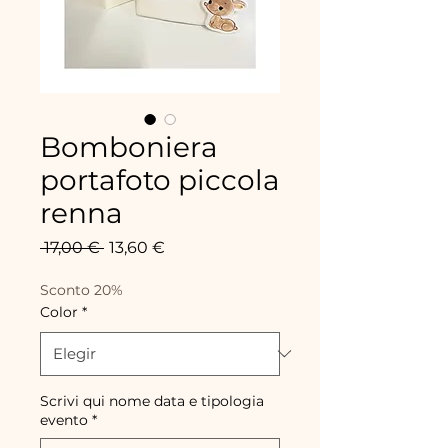
Bomboniera
portafoto piccola
renna
Precio
Precio
 17,00 € 
13,60 €
de
oferta
Sconto 20%
Color
*
Scrivi qui nome data e tipologia
evento
*