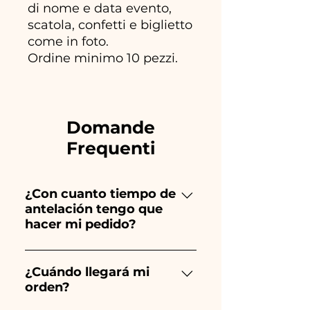
di nome e data evento,
scatola, confetti e biglietto
come in foto.
Ordine minimo 10 pezzi.
Domande
Frequenti
¿Con cuanto tiempo de
antelación tengo que
hacer mi pedido?
Ceramiche Ania crea y pinta
totalmente a mano, ¡por lo que
¿Cuándo llegará mi
orden?
su creación lleva mucho
tiempo! El tiempo depende