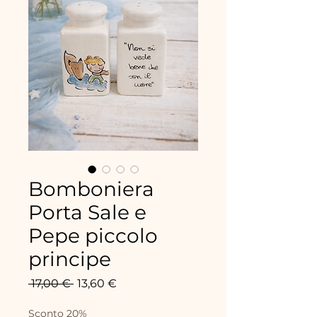
Bomboniera
Porta Sale e
Pepe piccolo
principe
Precio
Precio
 17,00 € 
13,60 €
de
oferta
Sconto 20%