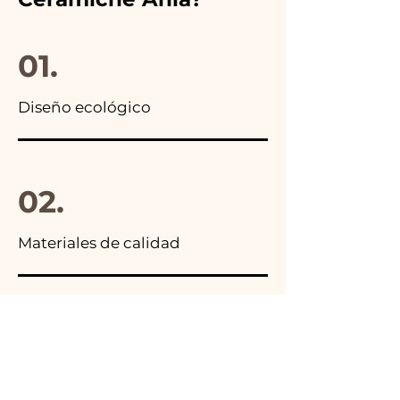
encontrarás la foto del
paquete final.
01.
Diseño ecológico
02.
Materiales de calidad
03.
Hecho en Italia