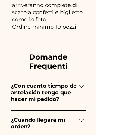
arriveranno complete di
scatola confetti e biglietto
come in foto.
Ordine minimo 10 pezzi.
Domande
Frequenti
¿Con cuanto tiempo de
antelación tengo que
hacer mi pedido?
Ceramiche Ania crea y pinta
totalmente a mano, ¡por lo que
¿Cuándo llegará mi
orden?
su creación lleva mucho
tiempo! El tiempo depende