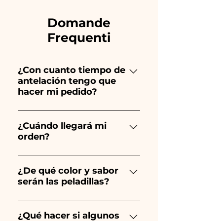
Domande
Frequenti
¿Con cuanto tiempo de
antelación tengo que
hacer mi pedido?
Ceramiche Ania crea y pinta
totalmente a mano, ¡por lo que
¿Cuándo llegará mi
orden?
su creación lleva mucho
tiempo! El tiempo depende
Se garantiza la recepción del
del tipo de artículo y cantidad,
pedido 10/15 días antes del
¿De qué color y sabor
por lo que siempre
serán las peladillas?
evento.
recomendamos realizar tu
pedido 1/2 mes antes de tu
El sabor de las peladillas
evento. Si tu evento es antes
siempre será almendrado, el
¿Qué hacer si algunos
de los horarios indicados,