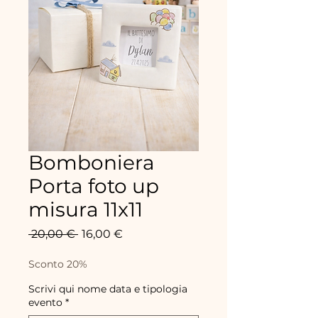
Bomboniera
Porta foto up
misura 11x11
Precio
Precio
 20,00 € 
16,00 €
de
oferta
Sconto 20%
Scrivi qui nome data e tipologia
evento
*