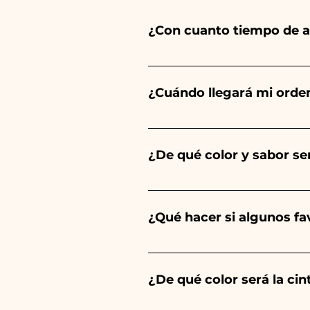
¿Con cuanto tiempo de a
Ceramiche Ania crea y pinta 
del tipo de artículo y cantid
¿Cuándo llegará mi orde
tu evento es antes de los hor
Se garantiza la recepción del
¿De qué color y sabor ser
El sabor de las peladillas sie
un niño, será de color azul cl
¿Qué hacer si algunos f
Comunión, Confirmación y Bod
Llevamos muchos años en el s
envíanos un vídeo del artíc
¿De qué color será la ci