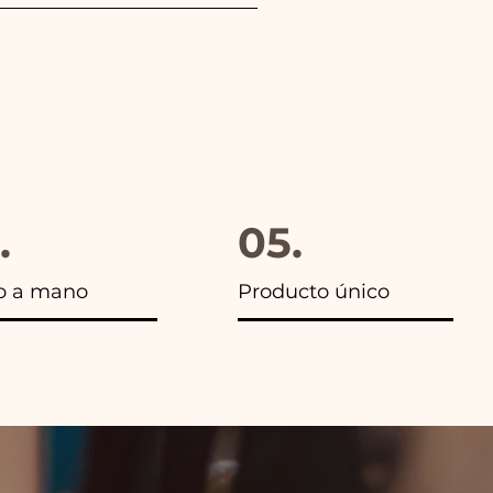
gido, además en todos los
.
05.
o a mano
Producto único