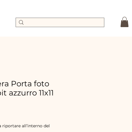
a Porta foto
t azzurro 11x11
Precio
de
oferta
a riportare all’interno del