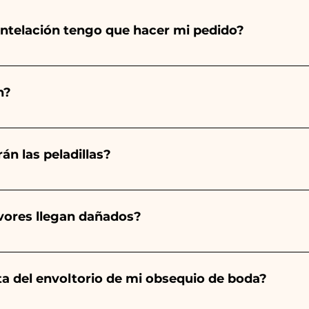
ntelación tengo que hacer mi pedido?
totalmente a mano, ¡por lo que su creación lleva much
ad, por lo que siempre recomendamos realizar tu pedido 1
n?
arios indicados, ¡contáctanos para solicitar información 
 pedido 10/15 días antes del evento.
án las peladillas?
mpre será almendrado, el color varía según el tipo de even
aro. - Para el nacimiento de una niña, será rosa. - Para B
avores llegan dañados?
a será de color blanco. - Para Graduación, será Rojo
ector y sabemos cuidar tus pedidos pero si algo se est
ulo averiado por WhatsApp a nuestro número y ¡te lo r
nta del envoltorio de mi obsequio de boda?