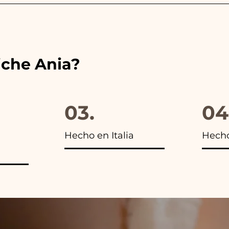
es de las cintas con los colores del detalle de boda ele
s encontrarás la foto del paquete final.
iche Ania?
03.
04
Hecho en Italia
Hech