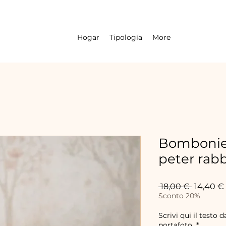
Hogar
Tipología
More
Bombonier
peter rabbi
Precio
 18,00 € 
14,40 €
Sconto 20%
Scrivi qui il testo d
portafoto
*