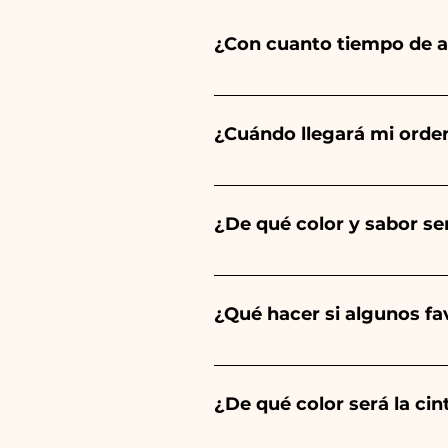
¿Con cuanto tiempo de a
Ceramiche Ania crea y pinta 
del tipo de artículo y cantid
¿Cuándo llegará mi orde
tu evento es antes de los hor
Se garantiza la recepción del
¿De qué color y sabor ser
El sabor de las peladillas sie
un niño, será de color azul cl
¿Qué hacer si algunos f
Comunión, Confirmación y Bod
Llevamos muchos años en el s
envíanos un vídeo del artíc
¿De qué color será la ci