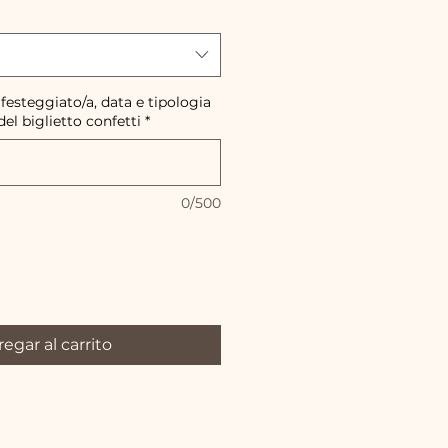
 festeggiato/a, data e tipologia
del biglietto confetti
*
0/500
egar al carrito