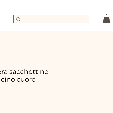
a sacchettino
ncino cuore
ecio
e
erta