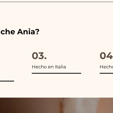
es de las cintas con los colores del detalle de boda ele
s encontrarás la foto del paquete final.
iche Ania?
03.
04
Hecho en Italia
Hech