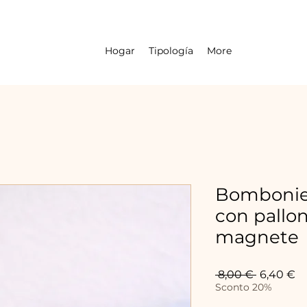
Hogar
Tipología
More
Bombonier
con pallo
magnete
Precio
Pr
 8,00 € 
6,40 €
d
Sconto 20%
of