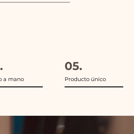
gido, además en todos los
.
05.
o a mano
Producto único