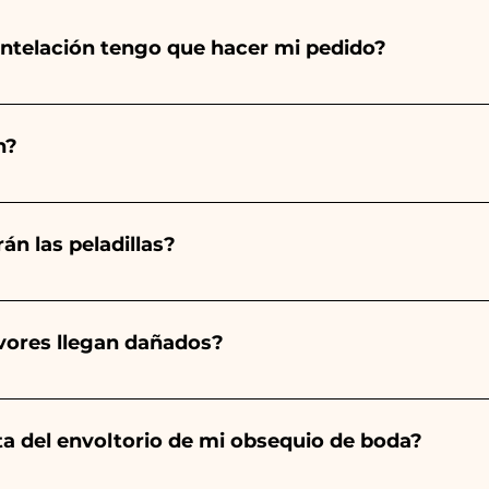
ntelación tengo que hacer mi pedido?
totalmente a mano, ¡por lo que su creación lleva much
ad, por lo que siempre recomendamos realizar tu pedido 1
n?
arios indicados, ¡contáctanos para solicitar información 
 pedido 10/15 días antes del evento.
án las peladillas?
mpre será almendrado, el color varía según el tipo de even
aro. - Para el nacimiento de una niña, será rosa. - Para B
avores llegan dañados?
a será de color blanco. - Para Graduación, será Rojo
ector y sabemos cuidar tus pedidos pero si algo se est
ulo averiado por WhatsApp a nuestro número y ¡te lo r
nta del envoltorio de mi obsequio de boda?