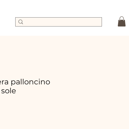
a palloncino
 sole
recio
e
ferta