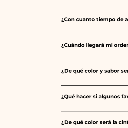
¿Con cuanto tiempo de a
Ceramiche Ania crea y pinta 
del tipo de artículo y cantid
¿Cuándo llegará mi orde
tu evento es antes de los hor
Se garantiza la recepción del
¿De qué color y sabor ser
El sabor de las peladillas sie
un niño, será de color azul cl
¿Qué hacer si algunos f
Comunión, Confirmación y Bod
Llevamos muchos años en el s
envíanos un vídeo del artíc
¿De qué color será la ci