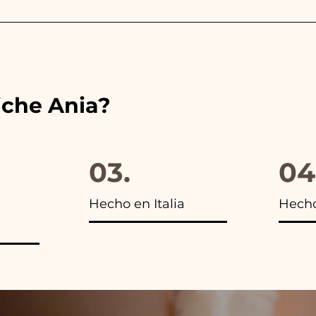
es de las cintas con los colores del detalle de boda ele
s encontrarás la foto del paquete final.
iche Ania?
03.
04
Hecho en Italia
Hech