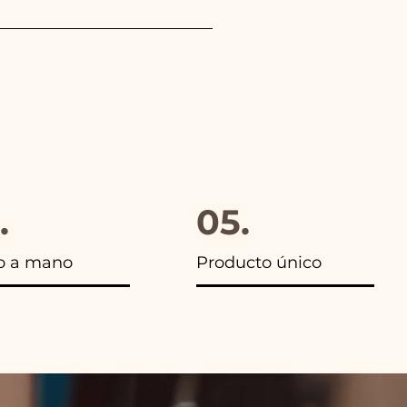
gido, además en todos los
.
05.
o a mano
Producto único