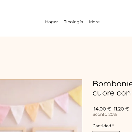
Hogar
Tipología
More
Bombonier
cuore con
Precio
P
 14,00 € 
11,20 €
d
Sconto 20%
o
Cantidad
*