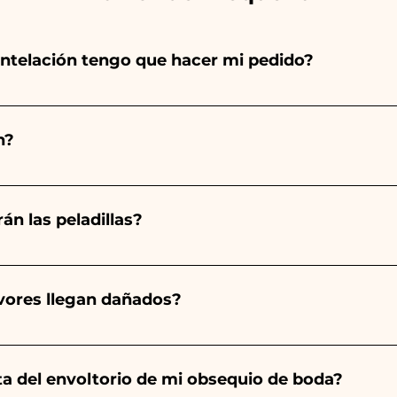
ntelación tengo que hacer mi pedido?
totalmente a mano, ¡por lo que su creación lleva much
ad, por lo que siempre recomendamos realizar tu pedido 1
n?
arios indicados, ¡contáctanos para solicitar información 
 pedido 10/15 días antes del evento.
án las peladillas?
mpre será almendrado, el color varía según el tipo de even
aro. - Para el nacimiento de una niña, será rosa. - Para B
avores llegan dañados?
a será de color blanco. - Para Graduación, será Rojo
ector y sabemos cuidar tus pedidos pero si algo se est
ulo averiado por WhatsApp a nuestro número y ¡te lo r
nta del envoltorio de mi obsequio de boda?