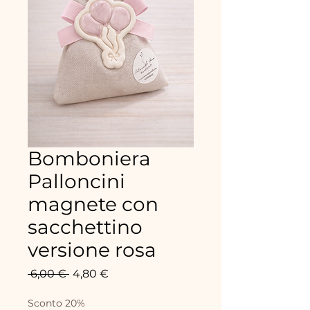
Bomboniera
Palloncini
magnete con
sacchettino
versione rosa
Precio
Precio
 6,00 € 
4,80 €
de
oferta
Sconto 20%