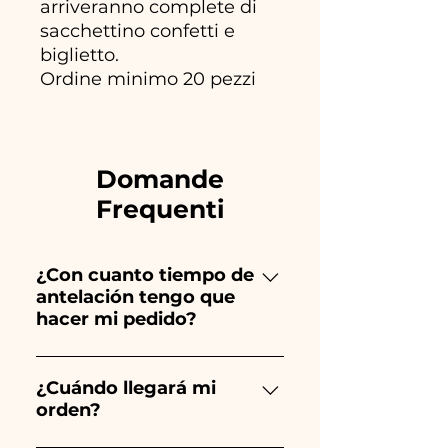
arriveranno complete di
sacchettino confetti e
biglietto.
Ordine minimo 20 pezzi
Domande
Frequenti
¿Con cuanto tiempo de
antelación tengo que
hacer mi pedido?
Ceramiche Ania crea y pinta
totalmente a mano, ¡por lo que
¿Cuándo llegará mi
orden?
su creación lleva mucho
tiempo! El tiempo depende