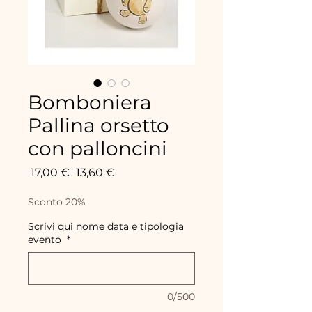
Bomboniera
Pallina orsetto
con palloncini
Precio
Precio
 17,00 € 
13,60 €
de
oferta
Sconto 20%
Scrivi qui nome data e tipologia
evento
*
0/500