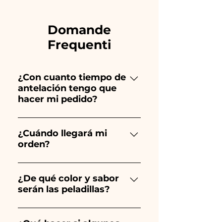
Domande
Frequenti
¿Con cuanto tiempo de
antelación tengo que
hacer mi pedido?
Ceramiche Ania crea y pinta
totalmente a mano, ¡por lo que
¿Cuándo llegará mi
orden?
su creación lleva mucho
tiempo! El tiempo depende
Se garantiza la recepción del
del tipo de artículo y cantidad,
pedido 10/15 días antes del
¿De qué color y sabor
por lo que siempre
serán las peladillas?
evento.
recomendamos realizar tu
pedido 1/2 mes antes de tu
El sabor de las peladillas
evento. Si tu evento es antes