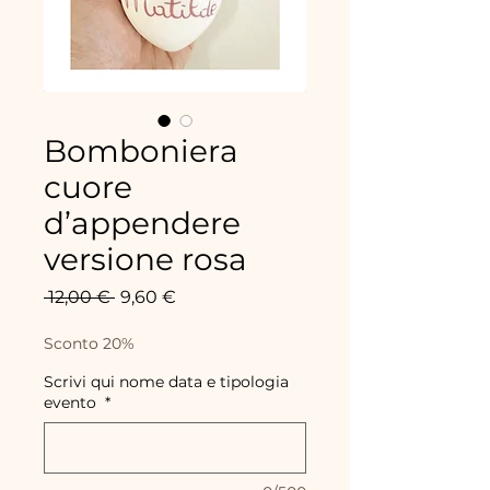
Bomboniera
cuore
d’appendere
versione rosa
Precio
Precio
 12,00 € 
9,60 €
de
oferta
Sconto 20%
Scrivi qui nome data e tipologia
evento
*