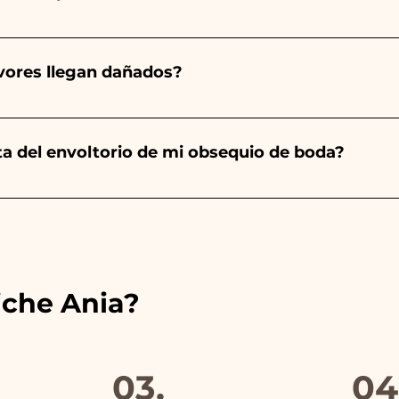
mpre será almendrado, el color varía según el tipo de even
aro. - Para el nacimiento de una niña, será rosa. - Para B
avores llegan dañados?
a será de color blanco. - Para Graduación, será Rojo
ector y sabemos cuidar tus pedidos pero si algo se est
ulo averiado por WhatsApp a nuestro número y ¡te lo r
nta del envoltorio de mi obsequio de boda?
es de las cintas con los colores del detalle de boda ele
s encontrarás la foto del paquete final.
iche Ania?
03.
04