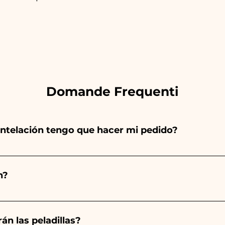
Domande Frequenti
ntelación tengo que hacer mi pedido?
totalmente a mano, ¡por lo que su creación lleva much
ad, por lo que siempre recomendamos realizar tu pedido 1
n?
arios indicados, ¡contáctanos para solicitar información 
 pedido 10/15 días antes del evento.
án las peladillas?