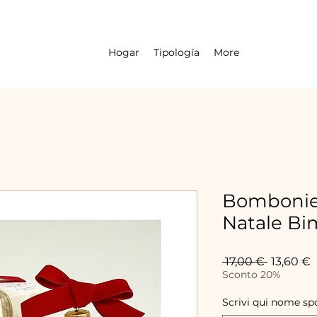
Hogar
Tipología
More
Bombonier
Natale B
Precio
P
 17,00 € 
13,60 €
Sconto 20%
o
Scrivi qui nome sp