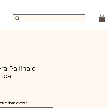
a Pallina di
imba
recio
de
ferta
osi e data evento
*