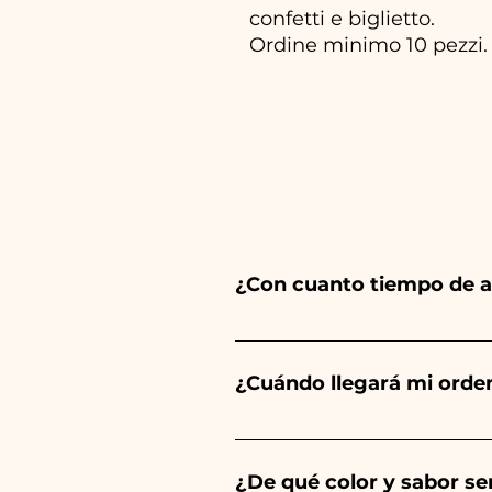
confetti e biglietto.
Ordine minimo 10 pezzi.
¿Con cuanto tiempo de a
Ceramiche Ania crea y pinta 
del tipo de artículo y cantid
¿Cuándo llegará mi orde
tu evento es antes de los hor
Se garantiza la recepción del
¿De qué color y sabor ser