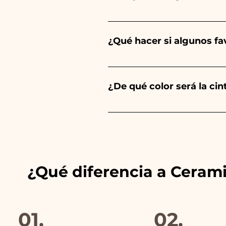
El sabor de las peladillas sie
un niño, será de color azul cl
¿Qué hacer si algunos f
Comunión, Confirmación y Bod
Llevamos muchos años en el s
envíanos un vídeo del artíc
¿De qué color será la ci
Siempre combinamos los color
anuncios de nuestros artículo
¿Qué diferencia a Ceram
01.
02.