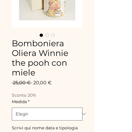
Bomboniera
Oliera Winnie
the pooh con
miele
Precio
Precio
 25,00 € 
20,00 €
de
oferta
Sconto 20%
Medida
*
Scrivi qui nome data e tipologia