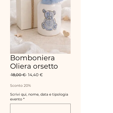
Bomboniera
Oliera orsetto
Precio
Precio
 18,00 € 
14,40 €
de
oferta
Sconto 20%
Scrivi qui, nome, data e tipologia
evento
*