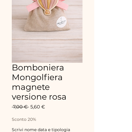
Bomboniera
Mongolfiera
magnete
versione rosa
Precio
Precio
 7,00 € 
5,60 €
de
oferta
Sconto 20%
Scrivi nome data e tipologia