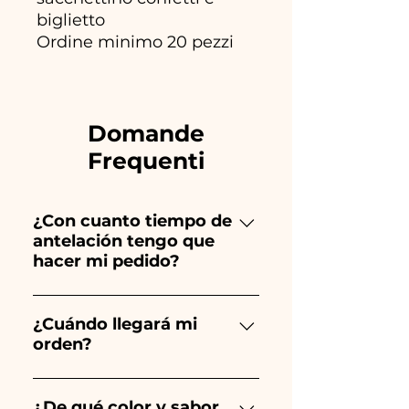
biglietto
Ordine minimo 20 pezzi
Domande
Frequenti
¿Con cuanto tiempo de
antelación tengo que
hacer mi pedido?
Ceramiche Ania crea y pinta
totalmente a mano, ¡por lo que
¿Cuándo llegará mi
orden?
su creación lleva mucho
tiempo! El tiempo depende
Se garantiza la recepción del
del tipo de artículo y cantidad,
pedido 10/15 días antes del
¿De qué color y sabor