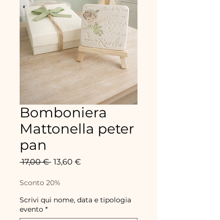
Bomboniera
Mattonella peter
pan
Precio
Precio
 17,00 € 
13,60 €
de
oferta
Sconto 20%
Scrivi qui nome, data e tipologia
evento
*