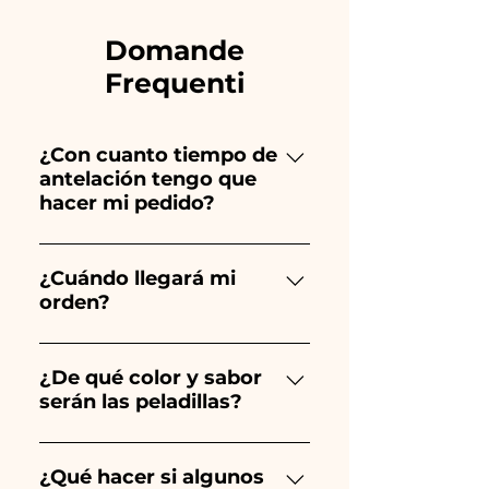
Domande
Frequenti
¿Con cuanto tiempo de
antelación tengo que
hacer mi pedido?
Ceramiche Ania crea y pinta
totalmente a mano, ¡por lo que
¿Cuándo llegará mi
orden?
su creación lleva mucho
tiempo! El tiempo depende
Se garantiza la recepción del
del tipo de artículo y cantidad,
pedido 10/15 días antes del
¿De qué color y sabor
por lo que siempre
serán las peladillas?
evento.
recomendamos realizar tu
pedido 1/2 mes antes de tu
El sabor de las peladillas
evento. Si tu evento es antes
siempre será almendrado, el
¿Qué hacer si algunos
de los horarios indicados,