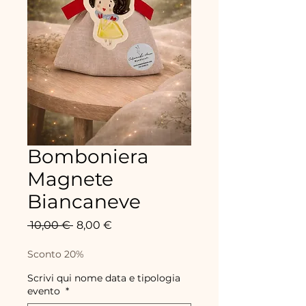
Bomboniera
Magnete
Biancaneve
Precio
Precio
 10,00 € 
8,00 €
de
oferta
Sconto 20%
Scrivi qui nome data e tipologia
evento
*