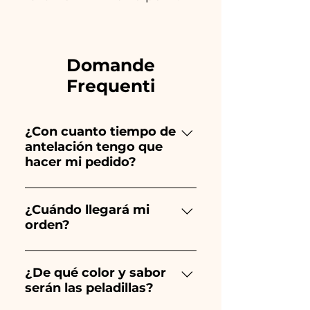
Domande
Frequenti
¿Con cuanto tiempo de
antelación tengo que
hacer mi pedido?
Ceramiche Ania crea y pinta
totalmente a mano, ¡por lo que
¿Cuándo llegará mi
orden?
su creación lleva mucho
tiempo! El tiempo depende
Se garantiza la recepción del
del tipo de artículo y cantidad,
pedido 10/15 días antes del
¿De qué color y sabor
por lo que siempre
serán las peladillas?
evento.
recomendamos realizar tu
pedido 1/2 mes antes de tu