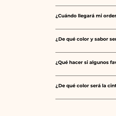
Ceramiche Ania crea y pinta 
del tipo de artículo y cantid
¿Cuándo llegará mi orde
tu evento es antes de los hor
Se garantiza la recepción del
¿De qué color y sabor ser
El sabor de las peladillas sie
un niño, será de color azul cl
¿Qué hacer si algunos f
Comunión, Confirmación y Bod
Llevamos muchos años en el s
envíanos un vídeo del artíc
¿De qué color será la ci
Siempre combinamos los color
anuncios de nuestros artículo