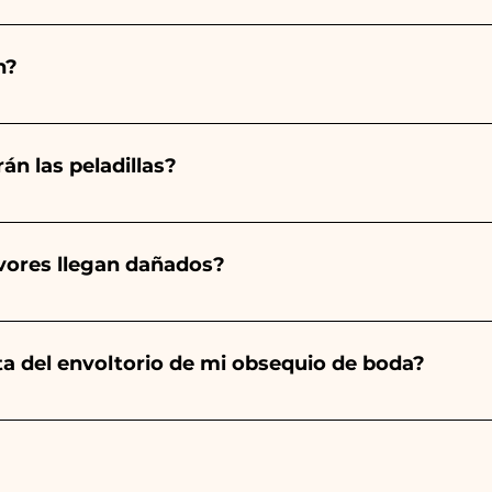
totalmente a mano, ¡por lo que su creación lleva much
ad, por lo que siempre recomendamos realizar tu pedido 1
n?
arios indicados, ¡contáctanos para solicitar información 
 pedido 10/15 días antes del evento.
án las peladillas?
mpre será almendrado, el color varía según el tipo de even
aro. - Para el nacimiento de una niña, será rosa. - Para B
avores llegan dañados?
a será de color blanco. - Para Graduación, será Rojo
ector y sabemos cuidar tus pedidos pero si algo se est
ulo averiado por WhatsApp a nuestro número y ¡te lo r
nta del envoltorio de mi obsequio de boda?
es de las cintas con los colores del detalle de boda ele
s encontrarás la foto del paquete final.