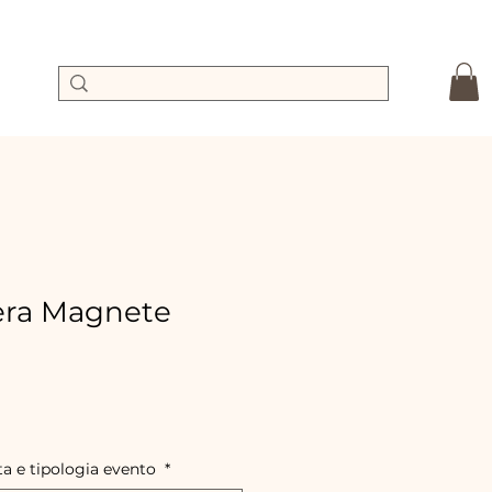
ra Magnete
recio
e
ferta
ta e tipologia evento
*