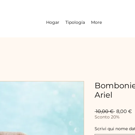
Hogar
Tipología
More
Bombonie
Ariel
Precio
P
 10,00 € 
8,00 €
d
Sconto 20%
o
Scrivi qui nome da