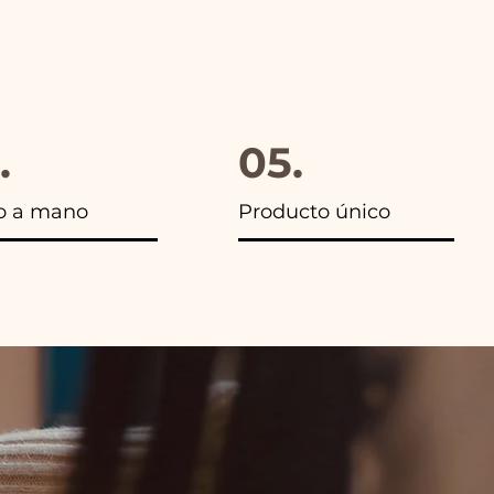
.
05.
o a mano
Producto único