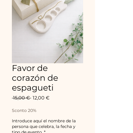
Favor de
corazón de
espagueti
Precio
Precio
 15,00 € 
12,00 €
de
oferta
Sconto 20%
Introduce aquí el nombre de la
persona que celebra, la fecha y
tipo de evento.
*