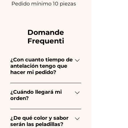
Pedido mínimo 10 piezas
Domande
Frequenti
¿Con cuanto tiempo de
antelación tengo que
hacer mi pedido?
Ceramiche Ania crea y pinta
totalmente a mano, ¡por lo que
¿Cuándo llegará mi
orden?
su creación lleva mucho
tiempo! El tiempo depende
Se garantiza la recepción del
del tipo de artículo y cantidad,
pedido 10/15 días antes del
¿De qué color y sabor
por lo que siempre
serán las peladillas?
evento.
recomendamos realizar tu