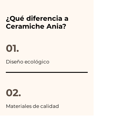
nuestro número y ¡te lo
colores del detalle de boda
reponemos inmediatamente!
elegido, además en todos los
¿Qué diferencia a
anuncios de nuestros artículos
Ceramiche Ania?
encontrarás la foto del
paquete final.
01.
Diseño ecológico
02.
Materiales de calidad