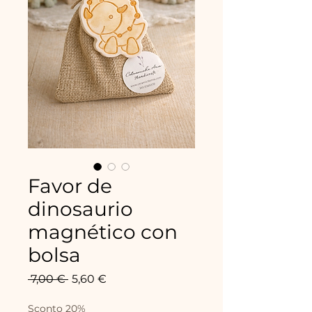
Favor de
dinosaurio
magnético con
bolsa
Precio
Precio
 7,00 € 
5,60 €
de
oferta
Sconto 20%