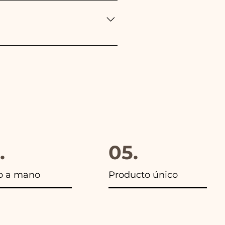
eponemos inmediatamente!
gido, además en todos los
.
05.
o a mano
Producto único