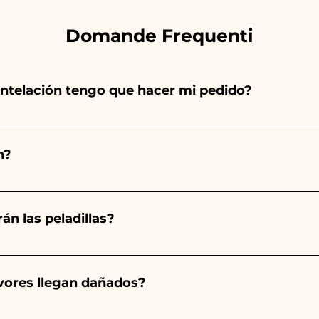
Domande Frequenti
ntelación tengo que hacer mi pedido?
totalmente a mano, ¡por lo que su creación lleva much
ad, por lo que siempre recomendamos realizar tu pedido 1
n?
arios indicados, ¡contáctanos para solicitar información 
 pedido 10/15 días antes del evento.
án las peladillas?
mpre será almendrado, el color varía según el tipo de even
aro. - Para el nacimiento de una niña, será rosa. - Para B
avores llegan dañados?
a será de color blanco. - Para Graduación, será Rojo
ector y sabemos cuidar tus pedidos pero si algo se est