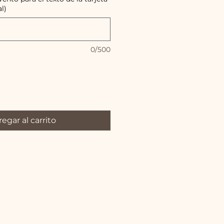
l)
0/500
egar al carrito