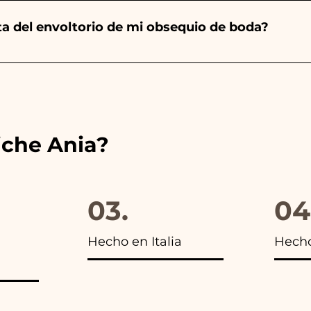
ulo averiado por WhatsApp a nuestro número y ¡te lo r
nta del envoltorio de mi obsequio de boda?
es de las cintas con los colores del detalle de boda ele
s encontrarás la foto del paquete final.
iche Ania?
03.
04
Hecho en Italia
Hech