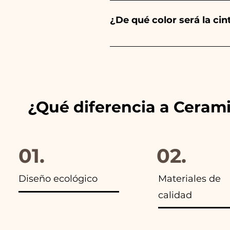
envíanos un vídeo del artíc
¿De qué color será la ci
Siempre combinamos los color
anuncios de nuestros artículo
¿Qué diferencia a Ceram
01.
02.
Diseño ecológico
Materiales de
calidad