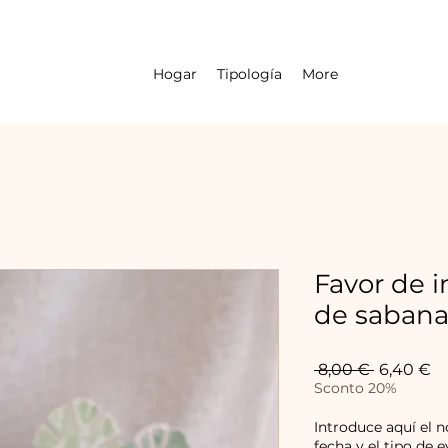
Hogar
Tipología
More
Favor de 
de saban
Precio
Pr
 8,00 € 
6,40 €
d
Sconto 20%
of
Introduce aquí el 
fecha y el tipo de e