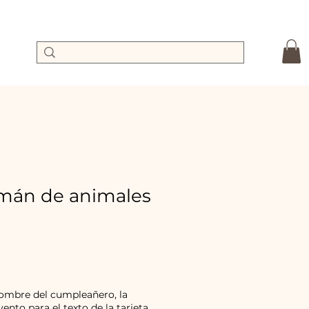
imán de animales
a
ecio
e
erta
nombre del cumpleañero, la
vento para el texto de la tarjeta