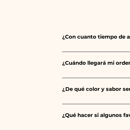
¿Con cuanto tiempo de a
Ceramiche Ania crea y pinta 
del tipo de artículo y cantid
¿Cuándo llegará mi orde
tu evento es antes de los hor
Se garantiza la recepción del
¿De qué color y sabor ser
El sabor de las peladillas sie
un niño, será de color azul cl
¿Qué hacer si algunos f
Comunión, Confirmación y Bod
Llevamos muchos años en el s