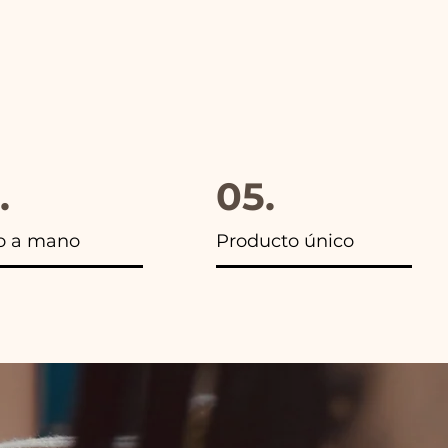
.
05.
o a mano
Producto único