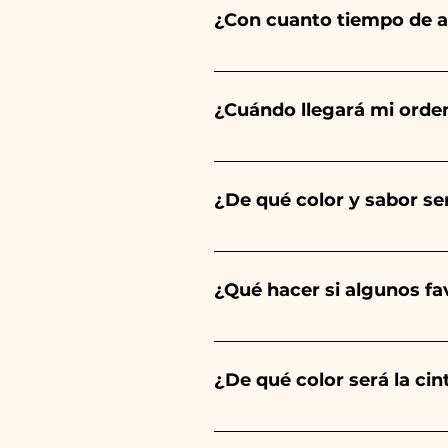
¿Con cuanto tiempo de a
Ceramiche Ania crea y pinta 
del tipo de artículo y cantid
¿Cuándo llegará mi orde
tu evento es antes de los hor
Se garantiza la recepción del
¿De qué color y sabor ser
El sabor de las peladillas sie
un niño, será de color azul cl
¿Qué hacer si algunos f
Comunión, Confirmación y Bod
Llevamos muchos años en el s
envíanos un vídeo del artíc
¿De qué color será la ci
Siempre combinamos los color