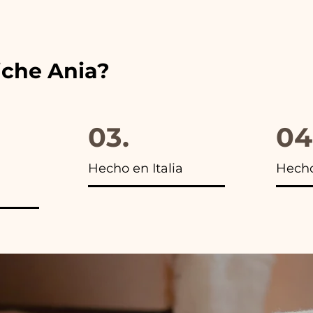
s encontrarás la foto del paquete final.
iche Ania?
03.
04
Hecho en Italia
Hech