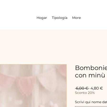
Hogar
Tipología
More
Bombonier
con minù
Precio
Pr
 6,00 € 
4,80 €
d
Sconto 20%
of
Scrivi qui nome dat