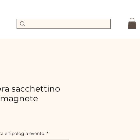
a sacchettino
 magnete
ecio
e
erta
a e tipologia evento.
*