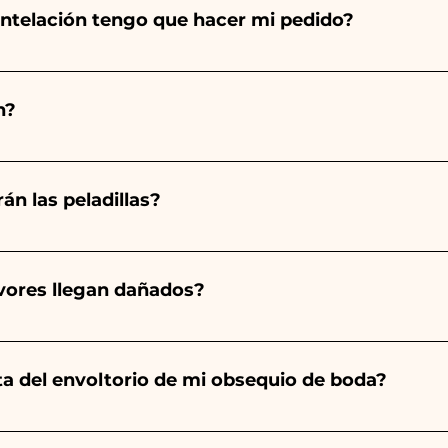
ntelación tengo que hacer mi pedido?
totalmente a mano, ¡por lo que su creación lleva much
ad, por lo que siempre recomendamos realizar tu pedido 1
n?
arios indicados, ¡contáctanos para solicitar información 
 pedido 10/15 días antes del evento.
án las peladillas?
mpre será almendrado, el color varía según el tipo de even
aro. - Para el nacimiento de una niña, será rosa. - Para B
avores llegan dañados?
a será de color blanco. - Para Graduación, será Rojo
ector y sabemos cuidar tus pedidos pero si algo se est
ulo averiado por WhatsApp a nuestro número y ¡te lo r
nta del envoltorio de mi obsequio de boda?
es de las cintas con los colores del detalle de boda ele